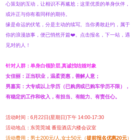
心策划的互动，让相识不再尴尬；这里优质的单身伙伴，
或许正与你有着同样的期待。
缘是命运的伏笔，分是主动的续写。当你勇敢赴约，属于
你的浪漫故事，便已悄然开篇❤️。点击报名，下一站，遇
见对的人！
针对人群：单身白领阶层,真诚找结婚对象
女佳丽：正当职业，
温柔贤惠，
善解人意；
男嘉宾：大专或以上学历（已购房或已购车学历不限），
有稳定的工作和收入，有担当、有能力、有责任心。
活动时间：6月22日(星期日)下午 14:00-17:30
活动地点：东莞
莞城 番茄酒店六楼会议室
活动费用：男士200元/人,女士50元（
提前报名优惠20元
）