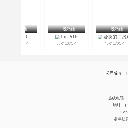
发私信
发私信
发私信
彼岸9
fhglj516
爱笑的二房
46岁 173CM
36岁 167CM
46岁 170CM
公司简介
热线电话：07
地址：
Co
常年法