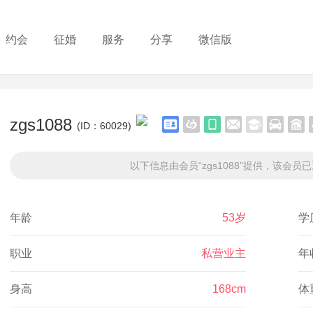
约会
征婚
服务
分享
微信版
zgs1088
(ID：60029)
以下信息由会员“zgs1088”提供，该会员
年龄
53岁
学
职业
私营业主
年
身高
168cm
体