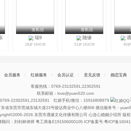
发私信
发私信
东
瑞9
随缘
遇见
28岁 164CM
51岁 163CM
40岁 
会员服务
红娘服务
会员认证
意见反馈
婚恋宝典
客服热线：0769-23132591,22302591
联系邮箱：love@yuan520.com
69-22302591,23132591 红娘手机/微信：15916808979
广东省东莞市莞城东城大道23号骏达商业中心八楼806
微信服务号：yuan5
pyright©2005-2026 东莞市遇缘文化传播有限公司 心连心婚姻介绍所 版
律顾问：刘剑林律师
粤工商备E191506000105
ICP备案号:粤ICP备16041