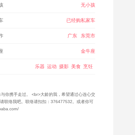
孩
无小孩
车
已经购私家车
作
广东 东莞市
座
金牛座
乐器 运动 摄影 美食 烹饪
缘与你携手走过。 <br>大龄的我，希望通过心连心交
络我吧。联络请扣扣：376477532。或者你可
ba.com/