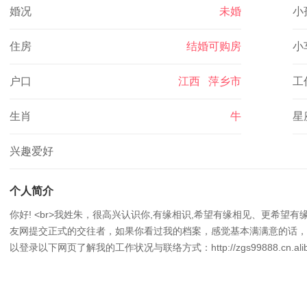
婚况
未婚
小
住房
结婚可购房
小
户口
江西 萍乡市
工
生肖
牛
星
兴趣爱好
个人简介
你好! <br>我姓朱，很高兴认识你,有缘相识,希望有缘相见、更希望有
友网提交正式的交往者，如果你看过我的档案，感觉基本满满意的话，请联
以登录以下网页了解我的工作状况与联络方式：http://zgs99888.cn.aliba