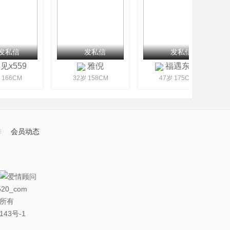
发私信
发私信
发私信
x559
雅倪
福遇东城
166CM
32岁 158CM
47岁 175CM
会员动态
20_com
权所有
143号-1