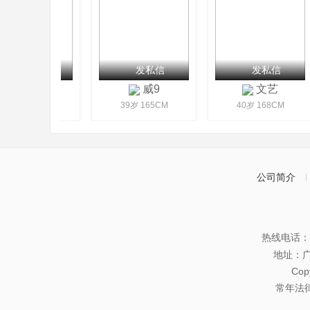
发私信
发私信
发私信
骑着蜗牛
威9
文艺
30岁 160CM
39岁 165CM
40岁 168CM
公司简介
热线电话：07
地址：
Co
常年法