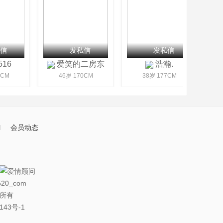
信
发私信
发私信
516
爱笑的二房东
浩瀚.
CM
46岁 170CM
38岁 177CM
会员动态
20_com
权所有
143号-1