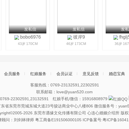
发私信
发私信
发私
bobo6976
彼岸9
fhglj
43岁 170CM
46岁 173CM
36岁 167
会员服务
红娘服务
会员认证
意见反馈
婚恋宝典
客服热线：0769-23132591,22302591
联系邮箱：love@yuan520.com
69-22302591,23132591 红娘手机/微信：15916808979
广东省东莞市莞城东城大道23号骏达商业中心八楼806
微信服务号：yuan5
pyright©2005-2026 东莞市遇缘文化传播有限公司 心连心婚姻介绍所 版
律顾问：刘剑林律师
粤工商备E191506000105
ICP备案号:粤ICP备16041