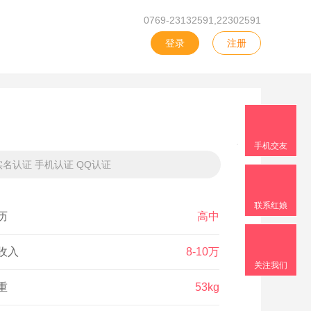
0769-23132591,22302591
登录
注册
手机交友
名认证 手机认证 QQ认证
联系红娘
历
高中
收入
8-10万
关注我们
重
53kg