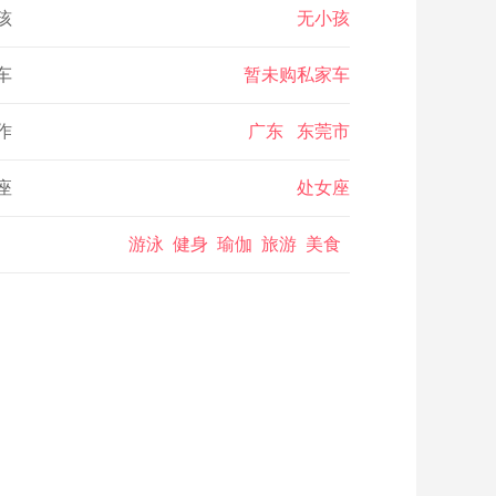
孩
无小孩
车
暂未购私家车
作
广东 东莞市
座
处女座
游泳 健身 瑜伽 旅游 美食