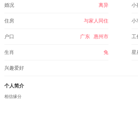
婚况
离异
小
住房
与家人同住
小
户口
广东 惠州市
工
生肖
兔
星
兴趣爱好
个人简介
相信缘分