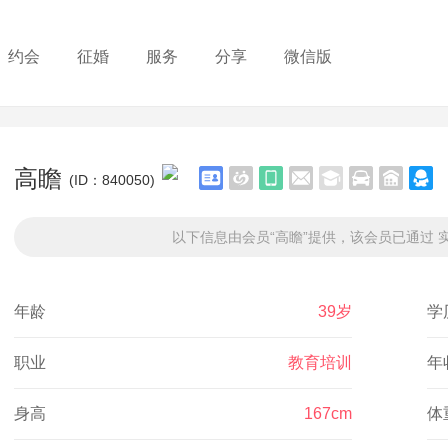
约会
征婚
服务
分享
微信版
高瞻
(ID：840050)
以下信息由会员“高瞻”提供，该会员已通过 实
年龄
39岁
学
职业
教育培训
年
身高
167cm
体