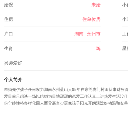
婚况
未婚
小
住房
住单位房
小
户口
湖南 永州市
工
生肖
鸡
星
兴趣爱好
个人简介
未婚先孕孩子任何权力湖南永州蓝山人95年在东莞虎门树田从事财务
爱目前只想谈一场以结婚为目地甜甜的恋爱工作认真上进热爱生活没什
份宁静性格多样化因人而异寡言少语像孩子阳光开朗活泼好动温和友善
中人吧有野心饮食起居规律生命和健康永远是第一位在同龄人眼中我是