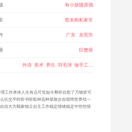
孩
有小孩随原偶
车
暂未购私家车
作
广东 东莞市
座
巨蟹座
外语 美术 养生 羽毛球 做手工艺 美食 烹饪 睡觉 做生意 创业 插花
管理工作单休人生有点可笑如今释怀自愈了万物皆可
么社交平时听书听歌种花种菜散步在喧哗世界找一
自信大方顾家独立自主工作稳定情绪稳定中性性情
怪人追求爱与自由。