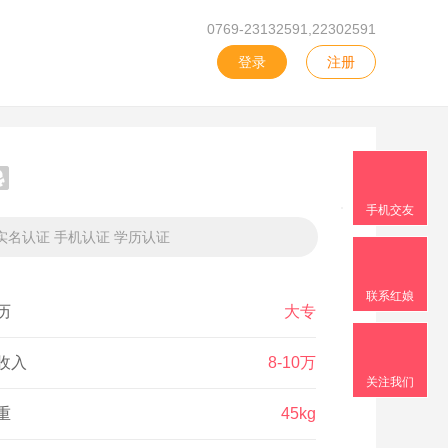
0769-23132591,22302591
登录
注册
手机交友
实名认证 手机认证 学历认证
联系红娘
历
大专
收入
8-10万
关注我们
重
45kg