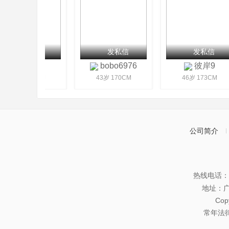
发私信
发私信
发私信
文艺
bobo6976
彼岸9
40岁 168CM
43岁 170CM
46岁 173CM
公司简介
热线电话：07
地址：
Co
常年法