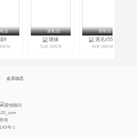
私信
发私信
发私信
瑞9
随缘
遇见x559
64CM
51岁 163CM
40岁 166CM
会员动态
20_com
权所有
143号-1