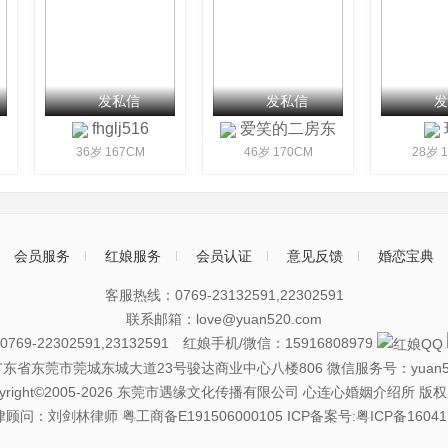
发私信
发私信
发
fhglj516
爱笑的二房东
36岁 167CM
46岁 170CM
28岁 1
会员服务
红娘服务
会员认证
意见反馈
婚恋宝典
客服热线：0769-23132591,22302591
联系邮箱：love@yuan520.com
69-22302591,23132591 红娘手机/微信：15916808979
广东省东莞市莞城东城大道23号骏达商业中心八楼806
微信服务号：yuan5
pyright©2005-2026 东莞市遇缘文化传播有限公司 心连心婚姻介绍所 版
律顾问：刘剑林律师
粤工商备E191506000105
ICP备案号:粤ICP备16041