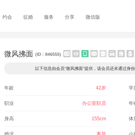
约会
征婚
服务
分享
微信版
微风拂面
(ID：846555)
以下信息由会员“微风拂面”提供，该会员还未通过身
年龄
42岁
学
职业
办公室职员
年
身高
155cm
体
婚况
离异
小