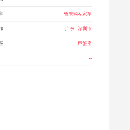
车
暂未购私家车
作
广东 深圳市
座
巨蟹座
--