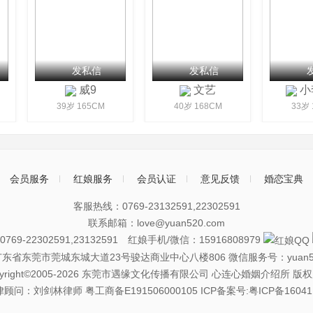
发私信
发私信
发
威9
文艺
小
39岁 165CM
40岁 168CM
33岁 1
会员服务
红娘服务
会员认证
意见反馈
婚恋宝典
客服热线：0769-23132591,22302591
联系邮箱：love@yuan520.com
69-22302591,23132591 红娘手机/微信：15916808979
广东省东莞市莞城东城大道23号骏达商业中心八楼806
微信服务号：yuan5
pyright©2005-2026 东莞市遇缘文化传播有限公司 心连心婚姻介绍所 版
律顾问：刘剑林律师
粤工商备E191506000105
ICP备案号:粤ICP备16041