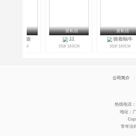
发私信
发私信
发私信
遇缘红娘
JJ.
骑着蜗牛
41岁 160CM
29岁 163CM
30岁 160CM
公司简介
热线电话：07
地址：
Co
常年法