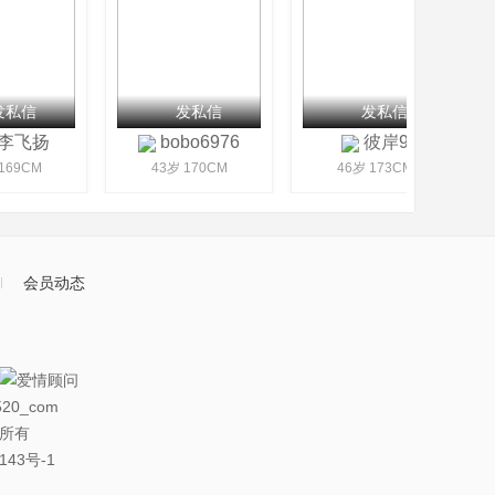
私信
发私信
发私信
李飞扬
bobo6976
彼岸9
69CM
43岁 170CM
46岁 173CM
会员动态
20_com
权所有
143号-1