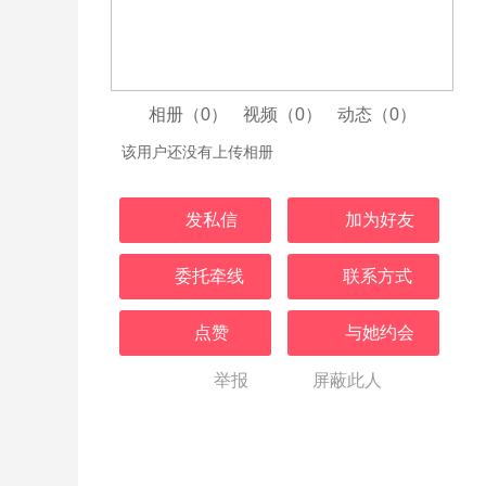
相册（0）
视频（0）
动态（0）
该用户还没有上传相册
发私信
加为好友
委托牵线
联系方式
点赞
与她约会
举报
屏蔽此人