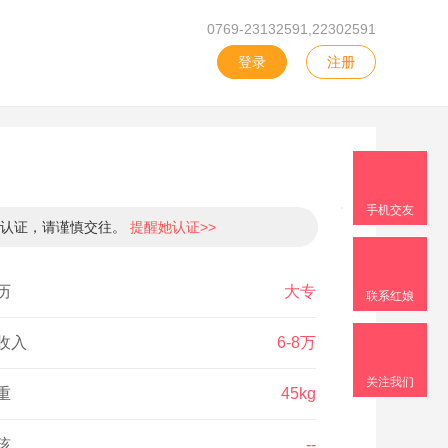
0769-23132591,22302591
登录
注册
手机交友
份认证，请谨慎交往。
提醒她认证>>
历
大专
联系红娘
收入
6-8万
关注我们
重
45kg
孩
--