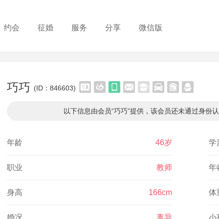
约会
征婚
服务
分享
微信版
巧巧
(ID：846603)
以下信息由会员“巧巧”提供，该会员还未通过身份
年龄
46岁
学
职业
教师
年
身高
166cm
体
婚况
离异
小