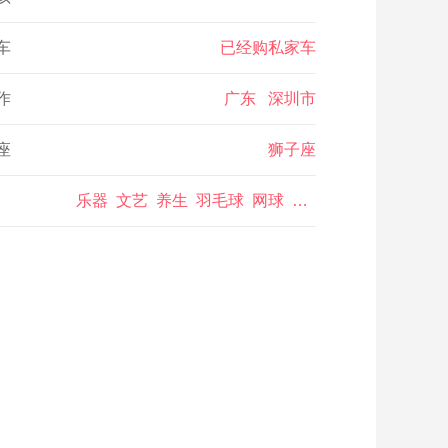
车
已经购私家车
作
广东 深圳市
座
狮子座
乐器 文艺 养生 羽毛球 网球 摄影 唱歌 跳舞