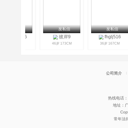
发私信
发私信
发私信
bobo6976
彼岸9
fhglj516
43岁 170CM
46岁 173CM
36岁 167CM
公司简介
热线电话：07
地址：
Co
常年法