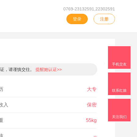
0769-23132591,22302591
登录
注册
手机交友
认证，请谨慎交往。
提醒她认证>>
历
大专
联系红娘
收入
保密
关注我们
重
55kg
孩
--