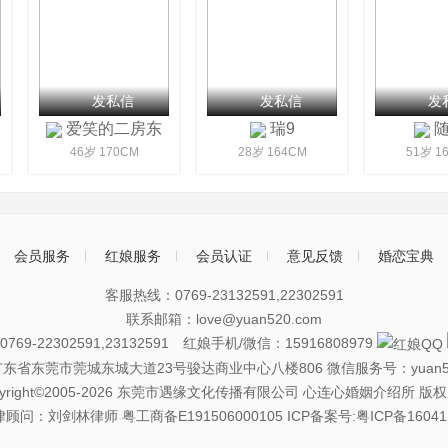
发私信
发私信
发
爱笑的二房东
瑞9
随
46岁 170CM
28岁 164CM
51岁 16
会员服务
红娘服务
会员认证
意见反馈
婚恋宝典
客服热线：0769-23132591,22302591
联系邮箱：love@yuan520.com
69-22302591,23132591 红娘手机/微信：15916808979
广东省东莞市莞城东城大道23号骏达商业中心八楼806
微信服务号：yuan5
pyright©2005-2026 东莞市遇缘文化传播有限公司 心连心婚姻介绍所 版
律顾问：刘剑林律师
粤工商备E191506000105
ICP备案号:粤ICP备16041