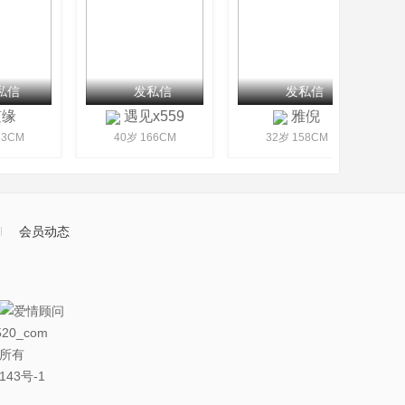
私信
发私信
发私信
缘
遇见x559
雅倪
3CM
40岁 166CM
32岁 158CM
会员动态
20_com
权所有
143号-1