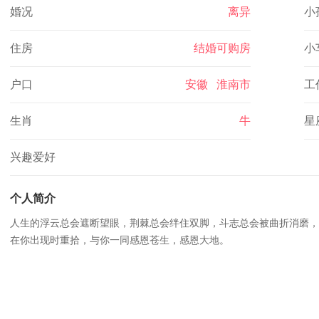
婚况
离异
小
住房
结婚可购房
小
户口
安徽 淮南市
工
生肖
牛
星
兴趣爱好
个人简介
人生的浮云总会遮断望眼，荆棘总会绊住双脚，斗志总会被曲折消磨，
在你出现时重拾，与你一同感恩苍生，感恩大地。