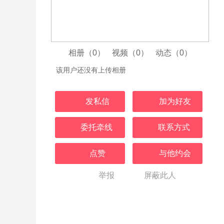
相册（0）
视频（0）
动态（0）
该用户还没有上传相册
发私信
加为好友
委托牵线
联系方式
点赞
与他约会
举报
屏蔽此人