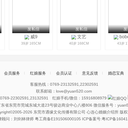
发私信
发私信
发
威9
文艺
bobo
39岁 165CM
40岁 168CM
43岁 1
会员服务
红娘服务
会员认证
意见反馈
婚恋宝典
客服热线：0769-23132591,22302591
联系邮箱：love@yuan520.com
69-22302591,23132591 红娘手机/微信：15916808979
广东省东莞市莞城东城大道23号骏达商业中心八楼806
微信服务号：yuan5
pyright©2005-2026 东莞市遇缘文化传播有限公司 心连心婚姻介绍所 版
律顾问：刘剑林律师
粤工商备E191506000105
ICP备案号:粤ICP备16041