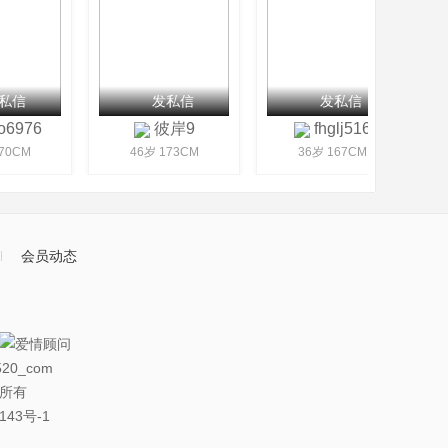
私信
发私信
发私信
6976
彼岸9
fhglj516
70CM
46岁 173CM
36岁 167CM
会员动态
20_com
权所有
143号-1