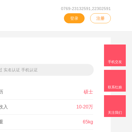
0769-23132591,22302591
登录
注册
手机交友
过 实名认证 手机认证
联系红娘
历
硕士
收入
10-20万
关注我们
重
65kg