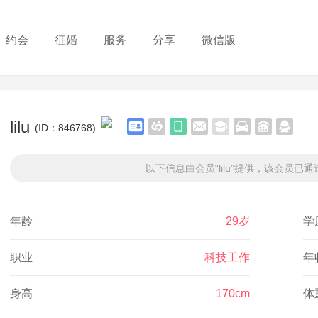
约会
征婚
服务
分享
微信版
lilu
(ID：846768)
以下信息由会员“lilu”提供，该会员已通
年龄
29岁
学
职业
科技工作
年
身高
170cm
体