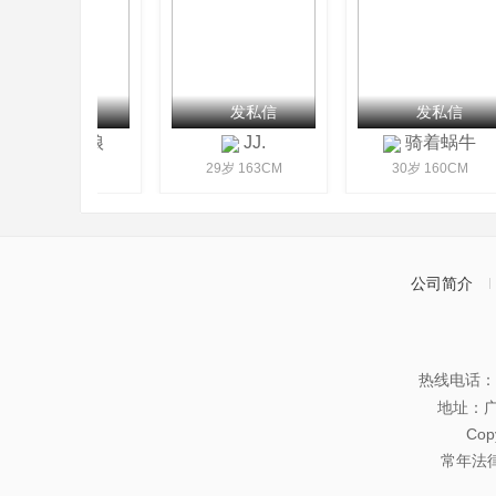
发私信
发私信
发私信
遇缘红娘
JJ.
骑着蜗牛
41岁 160CM
29岁 163CM
30岁 160CM
公司简介
热线电话：07
地址：
Co
常年法