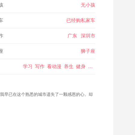
孩
无小孩
车
已经购私家车
作
广东 深圳市
座
狮子座
学习 写作 看动漫 养生 健身 玩游戏 玩手机 玩电脑 美食 烹饪 看电影
我早已在这个熟悉的城市遗失了一颗感恩的心。却