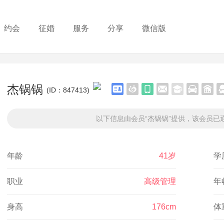
约会
征婚
服务
分享
微信版
杰锅锅
(ID：847413)
以下信息由会员“杰锅锅”提供，该会员已通
年龄
41岁
学
职业
高级管理
年
身高
176cm
体