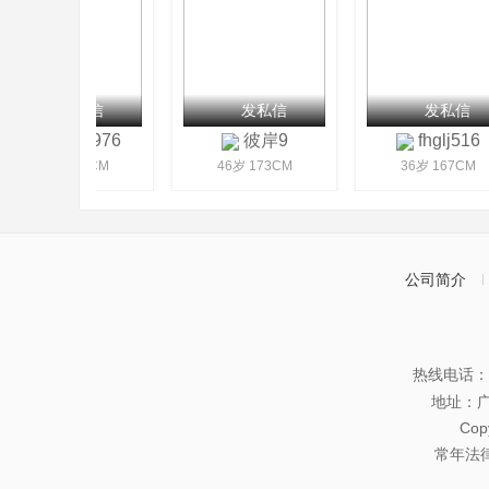
发私信
发私信
发私信
bobo6976
彼岸9
fhglj516
43岁 170CM
46岁 173CM
36岁 167CM
公司简介
热线电话：07
地址：
Co
常年法