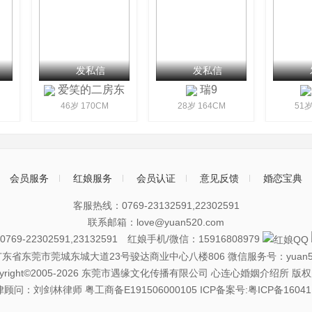
发私信
发私信
爱笑的二房东
瑞9
46岁 170CM
28岁 164CM
51岁
会员服务
红娘服务
会员认证
意见反馈
婚恋宝典
客服热线：0769-23132591,22302591
联系邮箱：love@yuan520.com
69-22302591,23132591 红娘手机/微信：15916808979
广东省东莞市莞城东城大道23号骏达商业中心八楼806
微信服务号：yuan5
pyright©2005-2026 东莞市遇缘文化传播有限公司 心连心婚姻介绍所 版
律顾问：刘剑林律师
粤工商备E191506000105
ICP备案号:粤ICP备16041