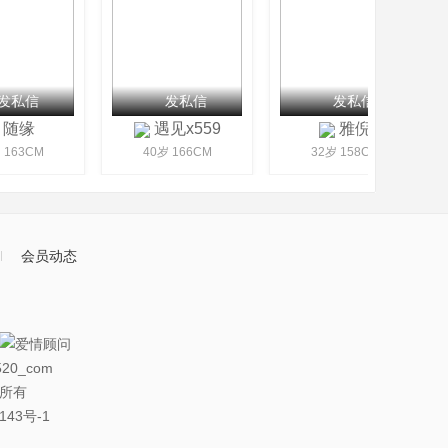
发私信
发私信
发私信
随缘
遇见x559
雅倪
 163CM
40岁 166CM
32岁 158CM
会员动态
20_com
权所有
143号-1