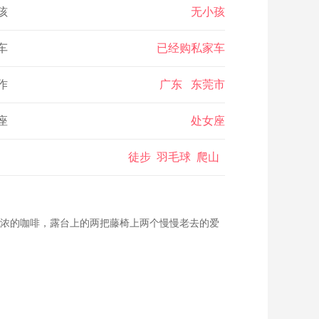
孩
无小孩
车
已经购私家车
作
广东 东莞市
座
处女座
徒步 羽毛球 爬山
浓的咖啡，露台上的两把藤椅上两个慢慢老去的爱