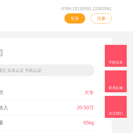
0769-23132591,22302591
登录
注册
手机交友
过 实名认证 手机认证
联系红娘
历
大专
收入
20-50万
关注我们
重
65kg