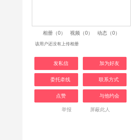
相册（0）
视频（0）
动态（0）
该用户还没有上传相册
发私信
加为好友
委托牵线
联系方式
点赞
与他约会
举报
屏蔽此人