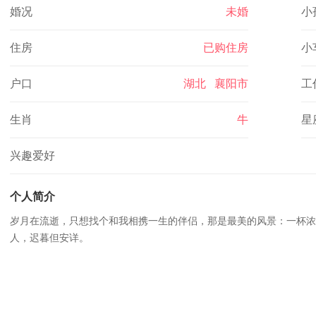
婚况
未婚
小
住房
已购住房
小
户口
湖北 襄阳市
工
生肖
牛
星
兴趣爱好
个人简介
岁月在流逝，只想找个和我相携一生的伴侣，那是最美的风景：一杯浓
人，迟暮但安详。