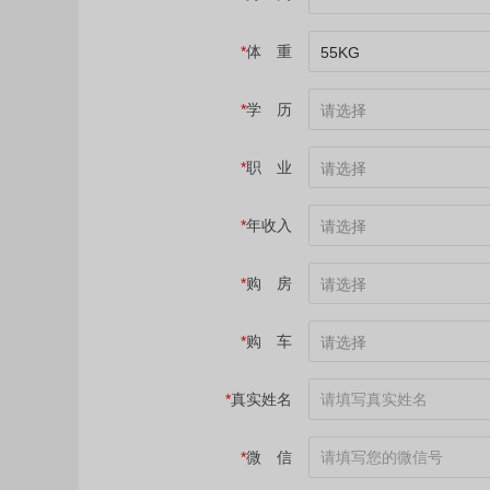
*
体 重
55KG
*
学 历
请选择
*
职 业
请选择
*
年收入
请选择
*
购 房
请选择
*
购 车
请选择
*
真实姓名
*
微 信