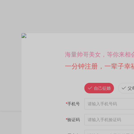
海量帅哥美女，等你来相
一分钟注册，一辈子幸
自己征婚
父
*
手机号
*
验证码