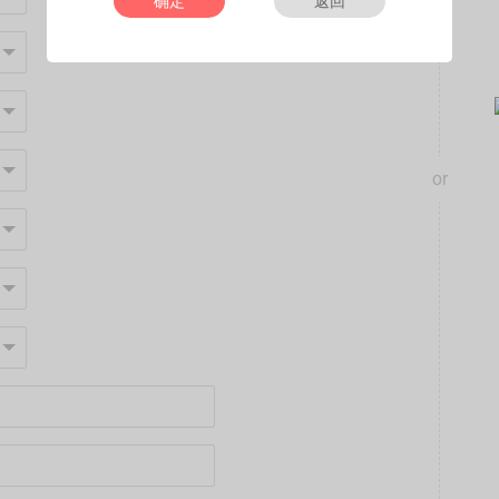
确定
返回
or