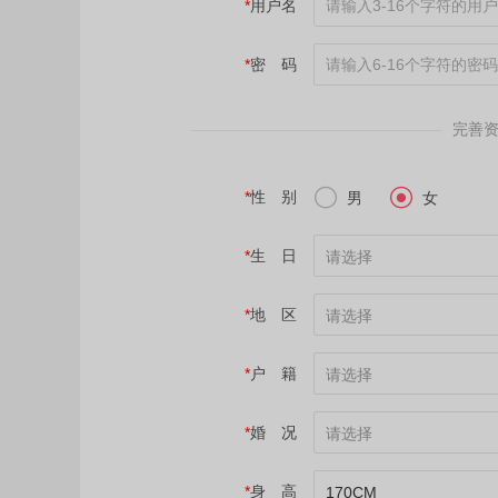
*
用户名
*
密 码
完善


*
性 别
男
女
*
生 日
请选择
*
地 区
请选择
*
户 籍
请选择
*
婚 况
请选择
*
身 高
170CM