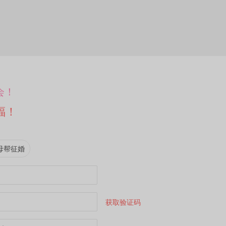
会！
福！
母帮征婚
获取验证码