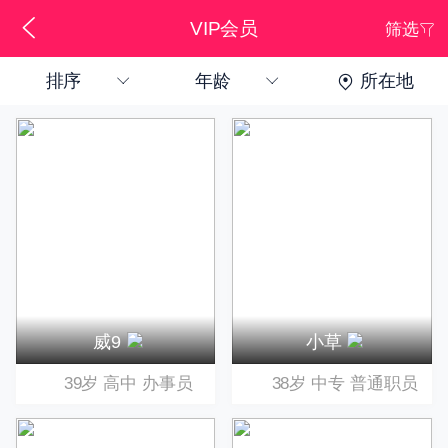
VIP会员
筛选
排序
年龄
所在地
下拉刷新
威9
小草
39岁
高中
办事员
38岁
中专
普通职员