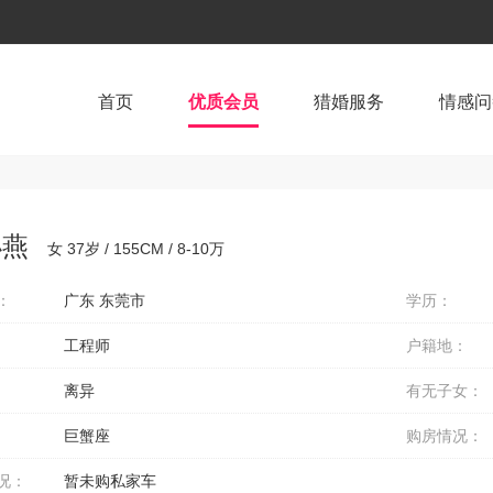
首页
优质会员
猎婚服务
情感问
小燕
女 37岁 / 155CM / 8-10万
：
广东 东莞市
学历：
工程师
户籍地：
离异
有无子女：
巨蟹座
购房情况：
况：
暂未购私家车