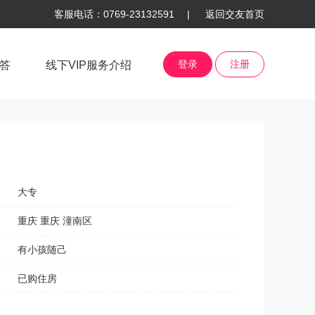
客服电话：0769-23132591 |
返回交友首页
登录
注册
答
线下VIP服务介绍
大专
重庆 重庆 潼南区
有小孩随己
已购住房