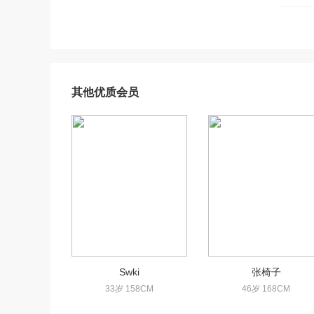
其他优质会员
Swki
张椅子
33岁 158CM
46岁 168CM