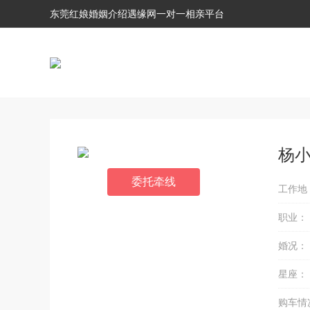
东莞红娘婚姻介绍遇缘网一对一相亲平台
杨
委托牵线
工作地
职业：
婚况：
星座：
购车情