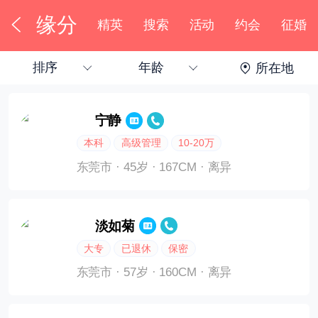
缘分
精英
搜索
活动
约会
征婚
排序
年龄
所在地
下拉刷新
宁静
本科
高级管理
10-20万
东莞市
· 45岁
· 167CM
· 离异
淡如菊
大专
已退休
保密
东莞市
· 57岁
· 160CM
· 离异