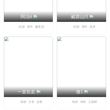
阿洁6
威震山川
62岁 初中 服务员
42岁 初中 技术
一直在走
微1
38岁 大专 业务
36岁 本科 工程师