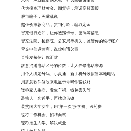
只响一声就挂断的来电，引诱回拨骗话费
代为投资理财黄金、期货等，承诺高额回报
股市骗子，黑嘴乱说
超低价推荐商品，货到付款，骗取定金
冒充银行通知，让你透露卡号、密码等信息
冒充法院、检察院、公安局等机关，监管你的银行账户
冒充电信运营商，说你电话欠费
直接发短信让你汇款
故意混淆电话区号的位数，让人弄错电话来源
用个人绑定号码、小灵通、新手机号段假冒本地电话
用恶意软件修改来电显示号码诈骗钱财
谎称家人生病、发生车祸、钱包丢失等
装熟人、套近乎，再找你借钱
装贫困大学女生，用“第一次”换学费、医药费
谎称工作机会、招聘面试
谎称招生入学、解决就业