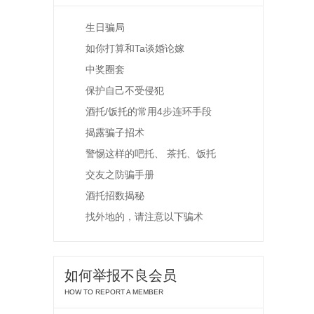
生日骗局
如你打算和Ta谈婚论嫁
中奖圈套
保护自己不受侵犯
酒托/饭托的常用4步连环手段
揭露骗子招术
警惕这样的吧托、 茶托、饭托
交友之防骗手册
酒托招数揭秘
找外地的，请注意以下骗术
如何举报不良会员
HOW TO REPORT A MEMBER