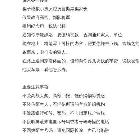
骗人参与传销
骗子模拟小孩哭腔扬言撕票骗家长
假冒政府高官、部队将军
推销纪念币、税法书籍
通知你涉嫌嫖娼，要缴纳罚款，否则通知家人、单位
跪在地上，粉笔写上可怜的内容，需要你施舍点钱。给钱之
备而来，实打实的骗人。
在路上遇到穿着体面的，但却向你要几块钱的车费，说钱被
他买车票，看他怎么办。
重要注意事项
不受高额大奖、高额回报、低价购物等诱惑
不轻信陌生人，不轻信所谓的官方组织机构
不透露银行帐号、密码，不向指定账户转账
不接听屏蔽来电显示号码或者号码奇怪的电话
不回拨陌生号码，避免国际长途、声讯台陷阱